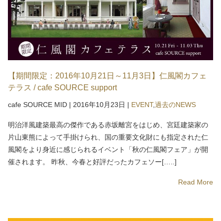
【期間限定：2016年10月21日～11月3日】仁風閣カフェ
テラス / cafe SOURCE support
cafe SOURCE MID
|
2016年10月23日
|
EVENT
,
過去のNEWS
明治洋風建築最高の傑作である赤坂離宮をはじめ、宮廷建築家の
片山東熊によって手掛けられ、国の重要文化財にも指定された仁
風閣をより身近に感じられるイベント「秋の仁風閣フェア」が開
催されます。 昨秋、今春と好評だったカフェソー[…..]
Read More