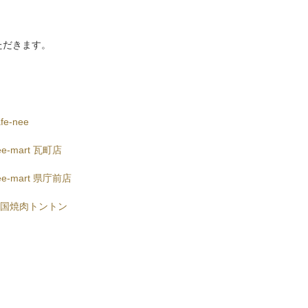
ただきます。
afe-nee
ee-mart 瓦町店
ee-mart 県庁前店
韓国焼肉トントン