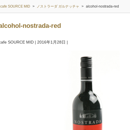
cafe SOURCE MID
>
ノストラーダ ガルナッチャ
>
alcohol-nostrada-red
alcohol-nostrada-red
cafe SOURCE MID
|
2016年1月28日
|