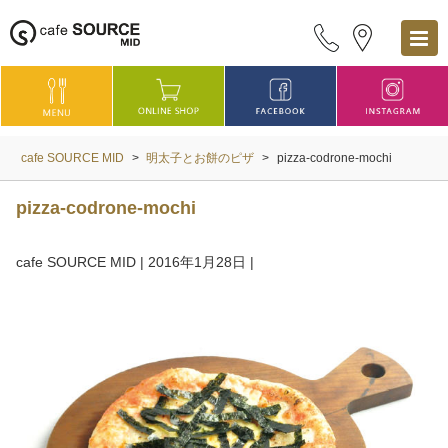
cafe SOURCE MID
>
明太子とお餅のピザ
>
pizza-codrone-mochi
pizza-codrone-mochi
cafe SOURCE MID
|
2016年1月28日
|