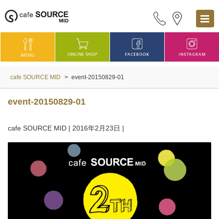
cafe SOURCE MID
>
event-20150829-01
event-20150829-01
cafe SOURCE MID
|
2016年2月23日
|